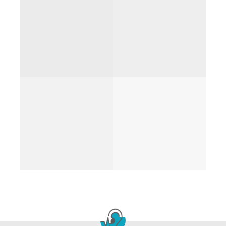
Click "Block Editor" to e
Use layers, shapes and
adaptability. Everything 