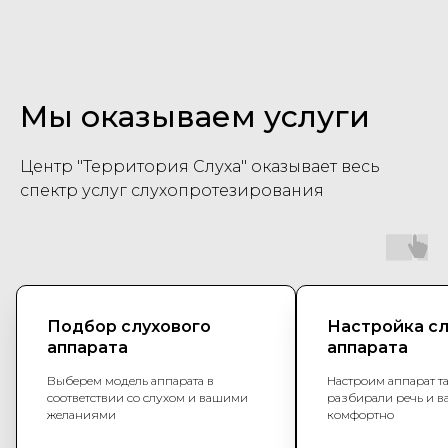
Мы оказываем услуги
Центр "Территория Слуха" оказывает весь
спектр услуг слухопротезирования
Настройка слухового
Консультаци
аппарата
специалиста
сурдоакусти
Настроим аппарат так, что бы вы
разбирали речь и вам было
Ответим на все ин
комфортно
вопросы и расскаже
аппаратах