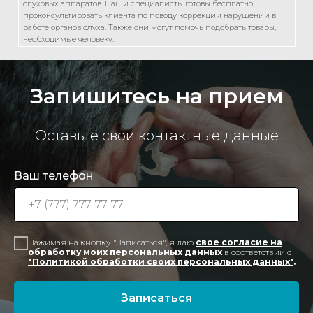
слуховых аппаратов. Наши специалисты готовы бесплатно
проконсультировать клиента по поводу коррекции нарушений в
работе органов слуха. Также они могут помочь подобрать товары,
необходимые человеку.
Запишитесь на прием
Оставьте свои контактные данные
Ваш телефон
Нажимая на кнопку "Записаться", я даю
свое согласие на
обработку моих персональных данных
в соответствии с
"Политикой обработки своих персональных данных"
.
Записаться