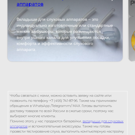
аппаратов
Вкладыши для слуховых аппаратов – это
индивидуально изготовленные или стандартные
мягкие амбушюры, которые размещаются
внутри ушного канала для улучшения посадки,
комфорта и эффективности слухового
аппарата.
Чтобы связаться с нами, можно оставить заявку на сайте или
позвонить по телефону +7 (495) 741-87-96. Также мы принимаем
обращения в WhatsApp /Telegramm/ MAX. Готовы выполнить
доставку товаров по всей России в сжатые сроки, поэтому нас
выбирают многие клиенты.
Помимо этого, у нас продаются батарейки,
вкладыши для слуховых
аппаратов
и вспомогательные аксессуары. Также мы готовы
провести тестирование слуха, выполнить компьютерную настройку