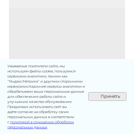
Уважаемые посетители сайта, мы
используем файлы cookie, пользуемся
сервисами аналитики, такими как
"Яндекс.Метрика" и другими сторонними
сервисами.сторонние сервисы аналитики и
обрабатываем ваши персональные данные
Принять
для обеспечения работы сайта и
улучшения качества обслуживания.
Продолжая использовать сайт вы
даёте согласие на обработку своих
персональных данных в соответствии
с
политикой в отношении обработки
Главная
персональных данных
Каталог
Услуги
Контакты
Записатьс