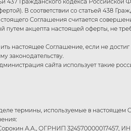
статьи 437 Гражданского кодекса Российско
ертой). В соответствии со статьей 438 Гра
стоящего Соглашения считается совершени
й путем акцепта настоящей оферты, не тре
чить настоящее Соглашение, если не достиг 
му законодательству.
 Администрация сайта использует такие рос
зделе термины, используемые в настоящем 
чения:
Сорокин А.А., ОГРНИП 324570000017457, И