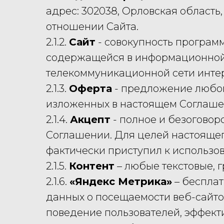
адрес: 302038, Орловская область, 
отношении Сайта.
2.1.2.
Сайт
- совокупность програм
содержащейся в информационной 
телекоммуникационной сети инте
2.1.3.
Оферта
- предложение любом
изложенных в настоящем Соглаше
2.1.4.
Акцепт
- полное и безоговор
Соглашении. Для целей настоящег
фактически приступил к использо
2.1.5.
Контент
– любые текстовые, г
2.1.6.
«Яндекс Метрика»
– бесплат
данных о посещаемости веб-сайто
поведение пользователей, эффект