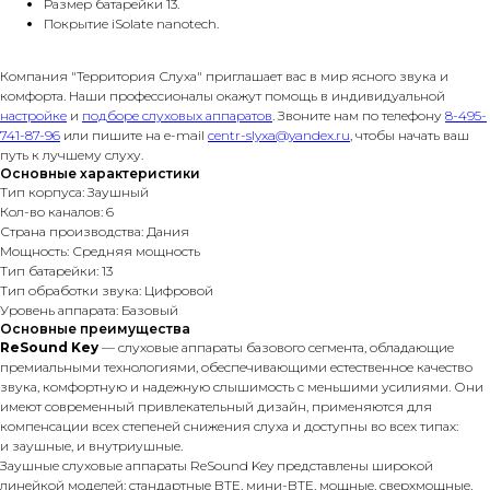
Размер батарейки 13.
Покрытие iSolate nanotech.
Компания "Территория Слуха" приглашает вас в мир ясного звука и
комфорта. Наши профессионалы окажут помощь в индивидуальной
настройке
и
подборе слуховых аппаратов
. Звоните нам по телефону
8-495-
741-87-96
или пишите на e-mail
centr-slyxa@yandex.ru
, чтобы начать ваш
путь к лучшему слуху.
Основные характеристики
Тип корпуса: Заушный
Кол-во каналов: 6
Страна производства: Дания
Мощность: Средняя мощность
Тип батарейки: 13
Тип обработки звука: Цифровой
Уровень аппарата: Базовый
Основные преимущества
ReSound Key
— слуховые аппараты базового сегмента, обладающие
премиальными технологиями, обеспечивающими естественное качество
звука, комфортную и надежную слышимость с меньшими усилиями. Они
имеют современный привлекательный дизайн, применяются для
компенсации всех степеней снижения слуха и доступны во всех типах:
и заушные, и внутриушные.
Заушные слуховые аппараты ReSound Key представлены широкой
линейкой моделей: стандартные BTE, мини-BTE, мощные, сверхмощные,