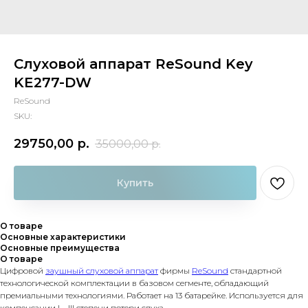
Слуховой аппарат ReSound Key
KE277-DW
ReSound
SKU:
29750,00
р.
35000,00
р.
Купить
О товаре
Основные характеристики
Основные преимущества
О товаре
Цифровой
заушный слуховой аппарат
фирмы
ReSound
стандартной
технологической комплектации в базовом сегменте, обладающий
премиальными технологиями. Работает на 13 батарейке. Используется для
компенсации I – III степени потери слуха.