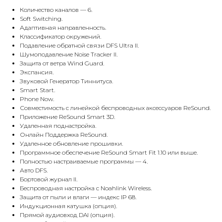
Количество каналов — 6.
Soft Switching.
Адаптивная направленность.
Классификатор окружений.
Подавление обратной связи DFS Ultra II.
Шумоподавление Noise Tracker II.
Защита от ветра Wind Guard.
Экспансия.
Звуковой Генератор Тиннитуса.
Smart Start.
Phone Now.
Совместимость с линейкой беспроводных аксессуаров ReSound.
Приложение ReSound Smart 3D.
Удаленная поднастройка.
Онлайн Поддержка ReSound.
Удаленное обновление прошивки.
Программное обеспечение ReSound Smart Fit 1.10 или выше.
Полностью настраиваемые программы — 4.
Авто DFS.
Бортовой журнал II.
Беспроводная настройка с Noahlink Wireless.
Защита от пыли и влаги — индекс IP 68.
Индукционная катушка (опция).
Прямой аудиовход DAI (опция).