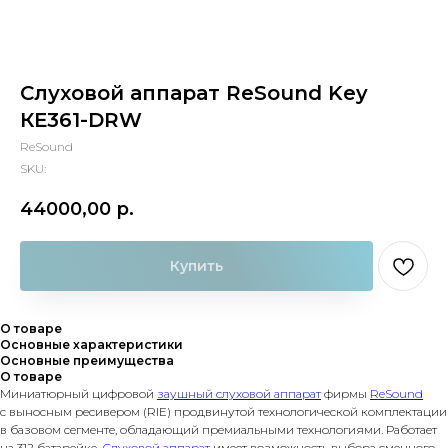
Слуховой аппарат ReSound Key
КЕ361-DRW
ReSound
SKU:
44000,00
р.
Купить
О товаре
Основные характеристики
Основные преимущества
О товаре
Миниатюрный цифровой
заушный слуховой аппарат
фирмы
ReSound
с выносным ресивером (RIE) продвинутой технологической комплектации
в базовом сегменте, обладающий премиальными технологиями. Работает
на 312 батарейке.
Слуховой аппарат
имеет возможность выбора сменного