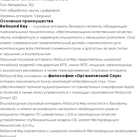
Тип батарейки: 312
Тип обработки звука: Цифровой
Уровень аппарата: Средний
Основные преимущества
ReSound Key
— слуховые аппараты базового сегмента, обладающие
премиальными технологиями, обеспечивающими естественное качество
звука, комфортную и надежную слышимость с меньшими усилиями. Они
имеют современный привлекательный дизайн, применяются для
компенсации всех степеней снижения слуха и доступны во всех типах:
и заушные, и внутриушные.
Заушные слуховые аппараты ReSound Key представлены широкой
линейкой моделей: стандартные BTE, мини-BTE, мощные, сверхмощные,
с выносным ресивером, а также перезаряжаемые. Слуховые аппараты
ReSound Key основаны на
философии «Органический Слух»
,
которая максимально точно имитирует естественный слух. Они
обеспечивают прямой аудиостриминг от совместимых смартфонов Apple
и Android, а также легко управляются с помощью приложения ReSound
Smart 3D.
Внутриушные слуховые аппараты ReSound Key относятся к базовому
сегменту и имеют возможность настройки необходимого уровня
мощности. Модели ITC совместимы с iOS и некоторыми Android
устройствами, глубоканальные модели CIC имеют беспроводную
технологию 2,4 Ггц.
ReSound Key совместимы с широкой линейкой беспроводных аксессуаров
ReSound.