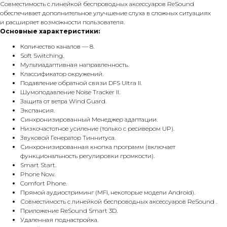
Совместимость с линейкой беспроводных аксессуаров ReSound
обеспечивает дополнительное улучшение слуха в сложных ситуациях
и расширяет возможности пользователя.
Основные характеристики:
Количество каналов — 8.
Soft Switching.
Мультиадаптивная направленность.
Классификатор окружений.
Подавление обратной связи DFS Ultra II.
Шумоподавление Noise Tracker II.
Защита от ветра Wind Guard.
Экспансия.
Синхронизированный Менеджер адаптации.
Низкочастотное усиление (только с ресивером UP).
Звуковой Генератор Тиннитуса.
Синхронизированная кнопка программ (включает
функциональность регулировки громкости).
Smart Start.
Phone Now.
Comfort Phone.
Прямой аудиостриминг (MFi, некоторые модели Android).
Совместимость с линейкой беспроводных аксессуаров ReSound .
Приложение ReSound Smart 3D.
Удаленная поднастройка.