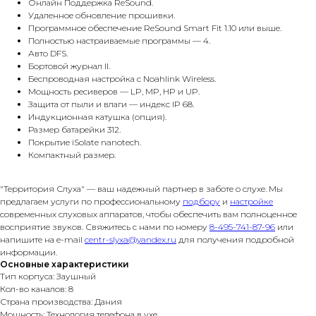
Онлайн Поддержка ReSound.
Удаленное обновление прошивки.
Программное обеспечение ReSound Smart Fit 1.10 или выше.
Полностью настраиваемые программы — 4.
Авто DFS.
Бортовой журнал II.
Беспроводная настройка с Noahlink Wireless.
Мощность ресиверов — LP, MP, HP и UP.
Защита от пыли и влаги — индекс IP 68.
Индукционная катушка (опция).
Размер батарейки 312.
Покрытие iSolate nanotech.
Компактный размер.
"Территория Слуха" — ваш надежный партнер в заботе о слухе. Мы
предлагаем услуги по профессиональному
подбору
и
настройке
современных слуховых аппаратов, чтобы обеспечить вам полноценное
восприятие звуков. Свяжитесь с нами по номеру
8-495-741-87-96
или
напишите на e-mail
centr-slyxa@yandex.ru
для получения подробной
информации.
Основные характеристики
Тип корпуса: Заушный
Кол-во каналов: 8
Страна производства: Дания
Мощность: Технология телефона в ухе