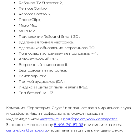
ReSound TV Streamer 2,
Remote Control,
Remote Control 2,
Phone Clip+,
Micro Mic,
Multi Mic.
Приложение ReSound Smart 3D .
Удаленная точная настройка.
Удаленные обновления встроенного ПО.
Полностью настраиваемые программы – 4.
Автоматический DFS.
Встроенный анализатор II.
Беспроводная настройка.
Нанопокрытие.
Прямой аудиовход (DAI).
Индекс защиты от пыли и влаги IP68.
Тип батарейки – 13.
Компания "Территория Слуха" приглашает вас в мир ясного звука
и комфорта. Наши профессионалы окажут помощь в
индивидуальной
настройке
и
подборе слуховых аппаратов
.
Звоните нам по телефону
8-495-741-87-96
или пишите на e-mail
centr-slyxa@yandex.ru
, чтобы начать ваш путь к лучшему слуху.