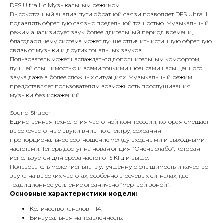
DFS Ultra II с Музыкальным режимом
Высокоточный анализ пути обратной связи позволяет DFS Ultra II
подавлять обратную связь с предельной точностью. Музыкальный
режим анализирует звук более длительный период времени,
благодаря чему система может лучше отличить истинную обратную
связь от музыки и других тональных звуков.
Пользователь может наслаждаться дополнительным комфортом,
лучшей слышимостью и всеми тонкими нюансами насыщенного
звука даже в более сложных ситуациях. Музыкальный режим
предоставляет пользователям возможность прослушивания
музыки без искажений.
Sound Shaper
Единственная технология частотной компрессии, которая смещает
высокочастотные звуки вниз по спектру, сохраняя
пропорциональное соотношение между входными и выходными
частотами. Теперь доступна новая опция “Очень слабо”, которая
используется для среза частот от 5 КГц и выше.
Пользователь может испытать улучшенную слышимость и качество
звука на высоких частотах, особенно в речевых сигналах, где
традиционное усиление ограничено “мертвой зоной”.
Основные характеристики модели:
Количество каналов – 14.
Бинауральная направленность.