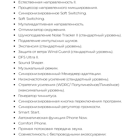
Естественная направленность II.
Процессор направленного микширования.
Синхронизированное Soft Switching.
Soft Switching.
Мультиадаптивная направленность.
Оптимизатор окружения.
Шумоподавление Noise Tracker II (стандартный уровень).
Подавление импульсных шумов.
Экспансия (стандартный уровень).
Защита от ветра Wind Guard (стандартный уровень).
DFS Ultra II.
Sound Shaper.
Музыкальный режим.
Синхронизированный Менеджер адаптации.
Низкочастотное усиление (стандартный уровень).
Стратегия усиления (WDRC/ Полулинейное/Линейное)
(максимальный уровень).
Генератор тиннитуса.
Синхронизированная кнопка переключения программ.
Синхронизированный регулятор громкости.
Smart Start.
Автоматическая функция Phone Now.
Comfort Phone.
Прямая потоковая передача звука.
Совместимость с беспроводными аксессуарами: