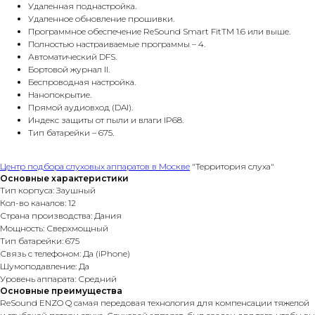
Удаленная поднастройка.
Удаленное обновление прошивки.
Программное обеспечение ReSound Smart FitTM 1.6 или выше.
Полностью настраиваемые программы – 4.
Автоматический DFS.
Бортовой журнал II.
Беспроводная настройка.
Нанопокрытие.
Прямой аудиовход (DAI).
Индекс защиты от пыли и влаги IP68.
Тип батарейки – 675.
Центр подбора слуховых аппаратов в Москве
"Территория слуха"
Основные характеристики
Тип корпуса: Заушный
Кол-во каналов: 12
Страна производства: Дания
Мощность: Сверхмощный
Тип батарейки: 675
Связь с телефоном: Да (iPhone)
Шумоподавление: Да
Уровень аппарата: Средний
Основные преимущества
ReSound ENZO Q самая передовая технология для компенсации тяжелой