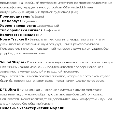
произведен на новейшей платформе, имеет полное прямое подключение
к смартфонам, передает звук с устройств iOS и Android. Имеет
индукционную катушку и прямой аудиовход (DAI).
Производитель:
ReSound
Тип корпуса:
заушный
Уровень мощности:
Сверхмощный
Тип обработки сигнала:
Цифровой
Количество каналов:
12
Noise Tracker II -
Уникальная технология спектрального вычитания
уменьшает нежелательный шум без ухудшения речевого сигнала.
Пользователь получает повышенный комфорт в шумных ситуациях без
ущерба для понимания речи.
Sound Shaper -
Высокочастотные звуки сжимаются в частотном спектре.
Для минимизации искажений поддерживается пропорциональная
зависимость между входной и выходной частотами.
Улучшается слышимость речевых сигналов, которые в противном случае
были бы потеряны. При этом сохраняется наилучшее качество звука.
DFS Ultra II -
Уникальная 2-канальная система с двумя фильтрами
подавляет акустическую обратную связь с еще большей точностью.
Пользователь может наслаждаться дополнительным комфортом и лучшей
слышимостью без обратной связи.
Основные характеристики модели: