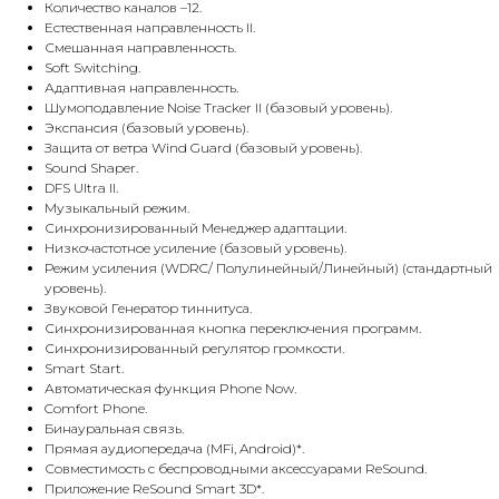
Количество каналов –12.
Естественная направленность II.
Смешанная направленность.
Soft Switching.
Адаптивная направленность.
Шумоподавление Noise Tracker II (базовый уровень).
Экспансия (базовый уровень).
Защита от ветра Wind Guard (базовый уровень).
Sound Shaper.
DFS Ultra II.
Музыкальный режим.
Синхронизированный Менеджер адаптации.
Низкочастотное усиление (базовый уровень).
Режим усиления (WDRC/ Полулинейный/Линейный) (стандартный
уровень).
Звуковой Генератор тиннитуса.
Синхронизированная кнопка переключения программ.
Синхронизированный регулятор громкости.
Smart Start.
Автоматическая функция Phone Now.
Comfort Phone.
Бинауральная связь.
Прямая аудиопередача (MFi, Android)*.
Совместимость с беспроводными аксессуарами ReSound.
Приложение ReSound Smart 3D*.