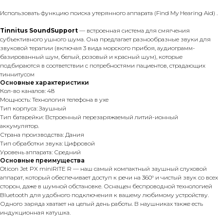
Использовать функцию поиска утерянного аппарата (Find My Hearing Aid) .
Tinnitus SoundSupport
— встроенная система для смягчения
субъективного ушного шума. Она предлагает разнообразные звуки для
звуковой терапии (включая 3 вида морского прибоя, аудиограмм-
базированный шум, белый, розовый и красный шум), которые
подбираются в соответствии с потребностями пациентов, страдающих
тиннитусом
Основные характеристики
Кол-во каналов: 48
Мощность: Технология телефона в ухе
Тип корпуса: Заушный
Тип батарейки: Встроенный перезаряжаемый литий-ионный
аккумулятор.
Страна производства: Дания
Тип обработки звука: Цифровой
Уровень аппарата: Средний
Основные преимущества
Oticon Jet PX miniRITE R — наш самый компактный заушный слуховой
аппарат, который обеспечивает доступ к речи на 360° и чистый звук со всех
сторон, даже в шумной обстановке. Оснащен беспроводной технологией
Bluetooth для удобного подключения к вашему любимому устройству.
Одного заряда хватает на целый день работы. В наушниках также есть
индукционная катушка.