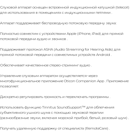
Слуховой аппарат оснащен встроенной индукционной катушкой (telecoil)
для использования в помещениях с индукционными петлями .
Аппарат поддерживает беспроводную потоковую передачу звука:
Полностью совместим с устройствами Apple (iPhone, iPad) для прямой
потоковой передачи аудио и звонков .
Поддерживает протокол ASHA (Audio Streaming for Hearing Aids) для
прямой потоковой передачи с совместимых устройств Android .
Обеспечивает качественное стерео-стриминг аудио .
Управление слуховым аппаратом осуществляется через
многофункциональное приложение Oticon Companion App . Приложение
позволяет:
Дискретно регулировать громкость и переключать программы .
Использовать функцию Tinnitus SoundSupport™ для облегчения
субъективного ушного шума с помощью звуковой терапии
(разнообразные звуки, включая морской прибой, белый, розовый шум) .
Получать удаленную поддержку от специалиста (RemoteCare) .