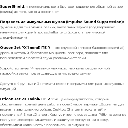
SuperShield
: интеллектуальное и быстрое подавление обратной связи
(свиста) до того, как она возникнет .
Подавление импульсных шумов (Impulse Sound Suppression):
функция для смягчения резких, внезапных звуков (подтверждено
наличием функции Impulsschallunterdrückung в технической
спецификации) .
Oticon Jet PX 1 miniRITE R
— это слуховой аппарат базового (essential)
уровня, который, благодаря мощности ресивера, подходит для
пользователей с потерей слуха различной степени.
Устройство имеет 14 независимых частотных каналов для точной
настройки звука под индивидуальную аудиограмму .
Доступно 4 ручных и 3 автоматических программы для разных слуховых
ситуаций .
Oticon Jet PX 1 miniRITE R
оснащен аккумулятором, который
обеспечивает полный день работы после 3 часов зарядки . Доступны два
варианта зарядных устройств: Desktop Charger (настольный) и
портативный SmartCharger . Корпус имеет класс защиты IP68, что означает
полную пыленепроницаемость и защиту от погружения в воду,
обеспечивая надежность в повседневных ситуациях .