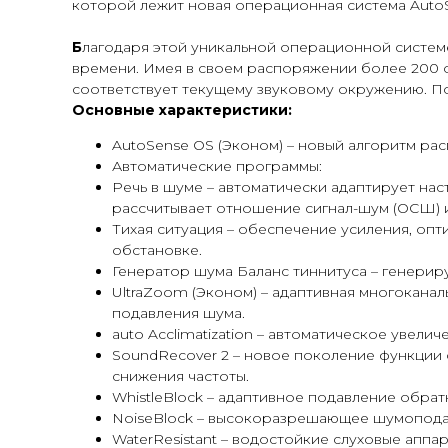
которой лежит новая операционная система Auto
Б
лагодаря этой уникальной операционной системе
времени. Имея в своем распоряжении более 200 о
соответствует текущему звуковому окружению. По
Основные характеристики:
AutoSense OS (Эконом) – новый алгоритм ра
Автоматические программы:
Речь в шуме – автоматически адаптирует нас
рассчитывает отношение сигнал-шум (ОСШ) 
Тихая ситуация – обеспечение усиления, опт
обстановке.
Генератор шума Баланс тиннитуса – генерир
UltraZoom (Эконом) – адаптивная многокан
подавления шума.
auto Acclimatization – автоматическое увел
SoundRecover 2 – новое поколение функции
снижения частоты.
WhistleBlock – адаптивное подавление обрат
NoiseBlock – высокоразрешающее шумопода
WaterResistant – водостойкие слуховые аппа