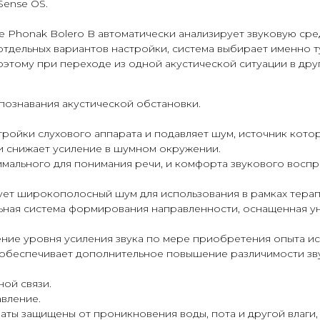
Sense OS.
 Phonak Bolero B автоматически анализирует звуковую сред
тдельных вариантов настройки, система выбирает именно 
этому при переходе из одной акустической ситуации в дру
спознавания акустической обстановки.
тройки слухового аппарата и подавляет шум, источник котор
и снижает усиление в шумном окружении.
имального для понимания речи, и комфорта звукового воспр
ует широкополосный шум для использования в рамках терап
альная система формирования направленности, оснащенная 
ичение уровня усиления звука по мере приобретения опыта 
 обеспечивает дополнительное повышение различимости зв
ной связи.
вление.
раты защищены от проникновения воды, пота и другой влаги, 