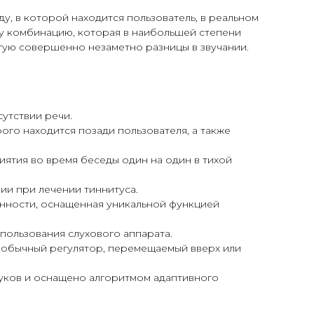
у, в которой находится пользователь, в реальном
ту комбинацию, которая в наибольшей степени
гую совершенно незаметно разницы в звучании.
утствии речи.
ого находится позади пользователя, а также
иятия во время беседы один на один в тихой
ии при лечении тиннитуса.
нности, оснащенная уникальной функцией
спользования слухового аппарата.
я обычный регулятор, перемещаемый вверх или
уков и оснащено алгоритмом адаптивного