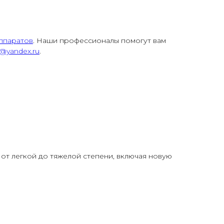
ппаратов
. Наши профессионалы помогут вам
a@yandex.ru
.
от легкой до тяжелой степени, включая новую