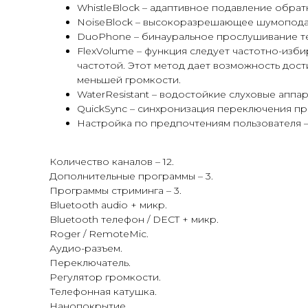
WhistleBlock – адаптивное подавление обрат
NoiseBlock – высокоразрешающее шумопода
DuoPhone – бинауральное прослушивание те
FlexVolume – функция следует частотно-изб
частотой. Этот метод дает возможность дос
меньшей громкости.
WaterResistant – водостойкие слуховые аппа
QuickSync – синхронизация переключения пр
Настройка по предпочтениям пользователя –
Количество каналов – 12.
Дополнительные программы – 3.
Программы стриминга – 3.
Bluetooth audio + микр.
Bluetooth телефон / DECT + микр.
Roger / RemoteMic.
Аудио-разъем.
Переключатель.
Регулятор громкости.
Телефонная катушка.
Нанопокрытие.