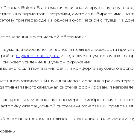
 Phonak Bolero B автоматически анализирует звуковую сред
тдельных вариантов настройки, система выбирает именно 
этому при переходе из одной акустической ситуации в дру
аспознавания акустической обстановки.
я шума для обеспечения дополнительного комфорта при отс
стройки
слухового аппарата
и подавляет шум, источник котор
и снижает усиление в шумном окружении.
имального для понимания речи, и комфорта звукового воспр
ует широкополосный шум для использования в рамках терап
адаптивная многоканальная система формирования направле
ичение уровня усиления звука по мере приобретения опыта и
 настройку операционной системы AutoSense OS, превраща
 обеспечивает дополнительное повышение различимости зв
ковины.