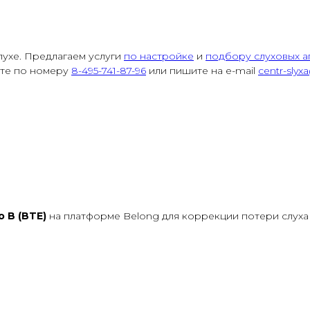
лухе. Предлагаем услуги
по настройке
и
подбору слуховых а
ите по номеру
8-495-741-87-96
или пишите на e-mail
centr-slyx
o B (BTE)
на платформе Belong для коррекции потери слуха 