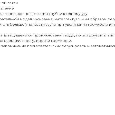
ной связи.
вление.
лефона при поднесении трубки к одному уху.
ирательной модели усиления, интеллектуальным образом рег
тигать большей четкости звука при увеличении громкости и
раты защищены от проникновения воды, пота и другой влаги, 
ограмм и/или регулировки громкости.
 запоминание пользовательских регулировок и автоматичес