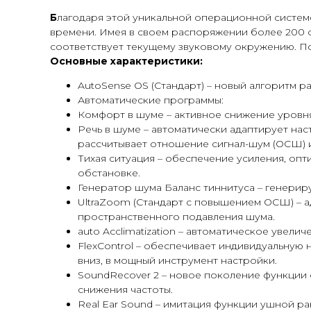
Б
лагодаря этой уникальной операционной системе
времени. Имея в своем распоряжении более 200 о
соответствует текущему звуковому окружению. По
Основные характеристики:
AutoSense OS (Стандарт) – новый алгоритм р
Автоматические программы:
Комфорт в шуме – активное снижение уровн
Речь в шуме – автоматически адаптирует на
рассчитывает отношение сигнал-шум (ОСШ) 
Тихая ситуация – обеспечение усиления, опт
обстановке.
Генератор шума Баланс тиннитуса – генерир
UltraZoom (Стандарт с повышением ОСШ) – 
пространственного подавления шума.
auto Acclimatization – автоматическое увел
FlexControl – обеспечивает индивидуальную
вниз, в мощный инструмент настройки.
SoundRecover 2 – новое поколение функции
снижения частоты.
Real Ear Sound – имитация функции ушной ра