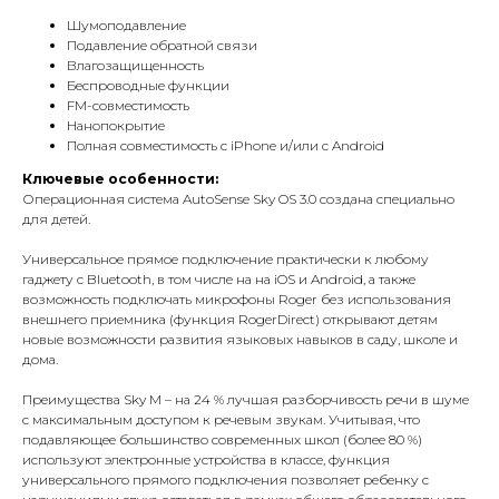
Шумоподавление
Подавление обратной связи
Влагозащищенность
Беспроводные функции
FM-совместимость
Нанопокрытие
Полная совместимость с iPhone и/или с Android
Ключевые особенности:
Операционная система AutoSense Sky OS 3.0 создана специально
для детей.
Универсальное прямое подключение практически к любому
гаджету с Bluetooth, в том числе на на iOS и Android, а также
возможность подключать микрофоны Roger без использования
внешнего приемника (функция RogerDirect) открывают детям
новые возможности развития языковых навыков в саду, школе и
дома.
Преимущества Sky M – на 24 % лучшая разборчивость речи в шуме
с максимальным доступом к речевым звукам. Учитывая, что
подавляющее большинство современных школ (более 80 %)
используют электронные устройства в классе, функция
универсального прямого подключения позволяет ребенку с