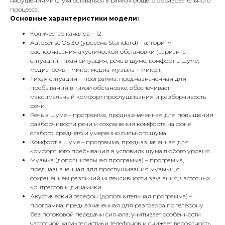
нарушениями слуха оставаться в рамках общего образовательного
процесса.
Основные характеристики модели:
Количество каналов – 12.
AutoSense OS 3.0 (уровень Standard) – алгоритм
распознавания акустической обстановки (варианты
ситуаций: тихая ситуация, речь в шуме, комфорт в шуме,
медиа-речь + микр., медиа-музыка + микр.).
Тихая ситуация – программа, предназначенная для
пребывания в тихой обстановке; обеспечивает
максимальный комфорт прослушивания и разборчивость
речи.
Речь в шуме – программа, предназначенная для повышения
разборчивости речи и сохранения комфорта на фоне
слабого, среднего и умеренно сильного шума.
Комфорт в шуме – программа, предназначенная для
комфортного пребывания в условиях шума любого уровня.
Музыка (дополнительная программа) – программа,
предназначенная для прослушивания музыки, с
сохранением различий интенсивности звучания, частотных
контрастов и динамики.
Акустический телефон (дополнительная программа) –
программа, предназначенная для разговора по телефону
без потоковой передачи сигнала; учитывает особенности
частотной характеристики телефонов и снижает вероятность