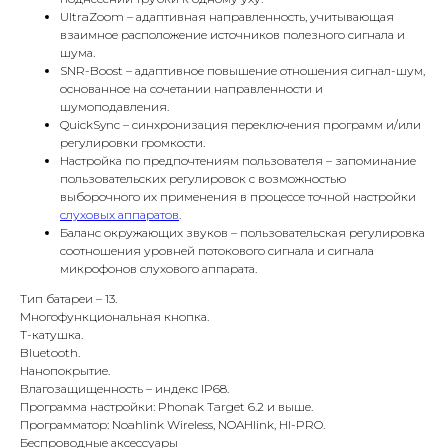
UltraZoom – адаптивная направленность, учитывающая
взаимное расположение источников полезного сигнала и
шума.
SNR-Boost – адаптивное повышение отношения сигнал-шум,
основанное на сочетании направленности и
шумоподавления.
QuickSync – синхронизация переключения программ и/или
регулировки громкости.
Настройка по предпочтениям пользователя – запоминание
пользовательских регулировок с возможностью
выборочного их применения в процессе точной настройки
слуховых аппаратов
.
Баланс окружающих звуков – пользовательская регулировка
соотношения уровней потокового сигнала и сигнала
микрофонов слухового аппарата.
Тип батареи – 13.
Многофункциональная кнопка.
Т-катушка.
Bluetooth.
Нанопокрытие.
Влагозащищенность – индекс IP68.
Программа настройки: Phonak Target 6.2 и выше.
Программатор: Noahlink Wireless, NOAHlink, HI-PRO.
Беспроводные аксессуары