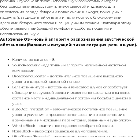
ребенка. Слуховые аппараты Phonak Sky V совместимы с Roger и
беспроводными аксессуарами, имеют световой индикатор для
определения заряда батареи и подключения к Roger, помещены в
надежный, защищенный от влаги и пыли корпус с блокируемыми
дверцами батарейного отсека и защищенным рожком. Благодаря этому
обеспечивается наибольший комфорт и удобство ношения и
использования Sky V.
AutoSense OS – новый алгоритм распознавания акустической
обстановки (Варианты ситуаций: тихая ситуация, речь в шуме).
Количество каналов – 8.
SoundRecover2 – адаптивный алгоритм нелинейной частотной
компрессии.
BroadbandBooster – дополнительное повышение выходного
уровня в широкой частотной полосе.
Баланс тиннитуса – встроенный генератор шумов способствует
обогащению звуковой среды и может использоваться в качестве
составной части индивидуальной программы борьбы с шумом в
ушах.
auto Acclimatization – автоматическое постепенное повышение
уровня усиления в процессе использования в соответствии с
временными и числовыми параметрами, заданными аудиологом.
WhistleBlock – адаптивное подавление обратной связи.
NoiseBlock – высокоразрешающее шумоподавление.
UltraZoom (Essential) – адаптивная направленность, учитывающая