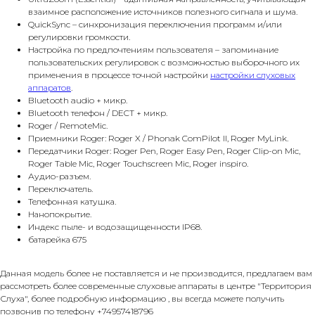
взаимное расположение источников полезного сигнала и шума.
QuickSync – синхронизация переключения программ и/или
регулировки громкости.
Настройка по предпочтениям пользователя – запоминание
пользовательских регулировок с возможностью выборочного их
применения в процессе точной настройки
настройки слуховых
аппаратов
.
Bluetooth audio + микр.
Bluetooth телефон / DECT + микр.
Roger / RemoteMic.
Приемники Roger: Roger X / Phonak ComPilot II, Roger MyLink.
Передатчики Roger: Roger Pen, Roger Easy Pen, Roger Clip-on Mic,
Roger Table Mic, Roger Touchscreen Mic, Roger inspiro.
Аудио-разъем.
Переключатель.
Телефонная катушка.
Нанопокрытие.
Индекс пыле- и водозащищенности IP68.
батарейка 675
Данная модель более не поставляется и не производится, предлагаем вам
рассмотреть более современные слуховые аппараты в центре "Территория
Слуха", более подробную информацию , вы всегда можете получить
позвонив по телефону +74957418796