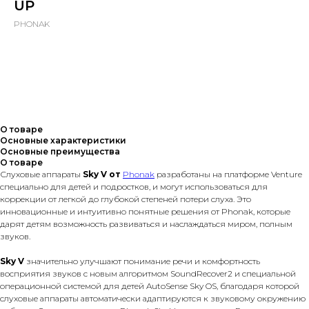
UP
PHONAK
Купить
О товаре
Основные характеристики
Основные преимущества
О товаре
Слуховые аппараты
Sky V от
Phonak
разработаны на платформе Venture
специально для детей и подростков, и могут использоваться для
коррекции от легкой до глубокой степеней потери слуха. Это
инновационные и интуитивно понятные решения от Phonak, которые
дарят детям возможность развиваться и наслаждаться миром, полным
звуков.
Sky V
значительно улучшают понимание речи и комфортность
восприятия звуков с новым алгоритмом SoundRecover2 и специальной
операционной системой для детей AutoSense Sky OS, благодаря которой
слуховые аппараты автоматически адаптируются к звуковому окружению