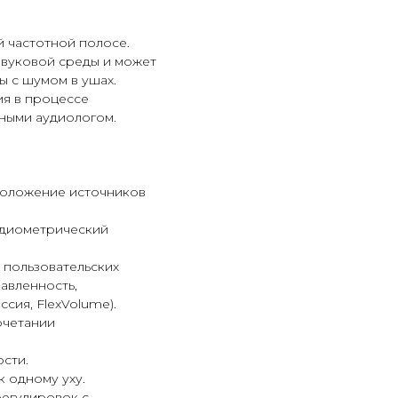
 частотной полосе.
звуковой среды и может
ы с шумом в ушах.
ия в процессе
нными аудиологом.
сположение источников
аудиометрический
 пользовательских
авленность,
сия, FlexVolume).
очетании
сти.
 одному уху.
регулировок с