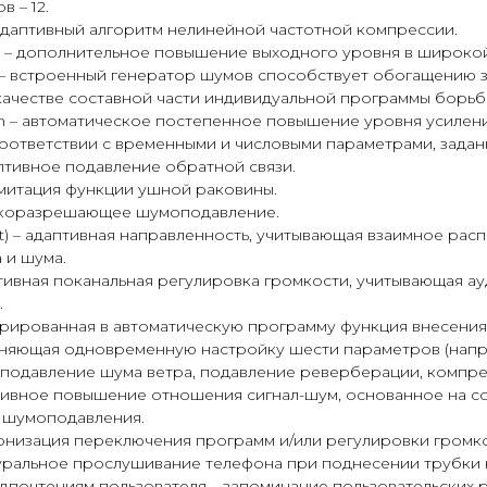
 – 12.
адаптивный алгоритм нелинейной частотной компрессии.
 – дополнительное повышение выходного уровня в широкой
 – встроенный генератор шумов способствует обогащению 
 качестве составной части индивидуальной программы борьб
ion – автоматическое постепенное повышение уровня усилен
соответствии с временными и числовыми параметрами, зада
аптивное подавление обратной связи.
имитация функции ушной раковины.
сокоразрешающее шумоподавление.
rt) – адаптивная направленность, учитывающая взаимное ра
 и шума.
птивная поканальная регулировка громкости, учитывающая 
.
егрированная в автоматическую программу функция внесения
няющая одновременную настройку шести параметров (напр
подавление шума ветра, подавление реверберации, компрес
тивное повышение отношения сигнал-шум, основанное на с
 шумоподавления.
ронизация переключения программ и/или регулировки громко
ральное прослушивание телефона при поднесении трубки к
дпочтениям пользователя – запоминание пользовательских 