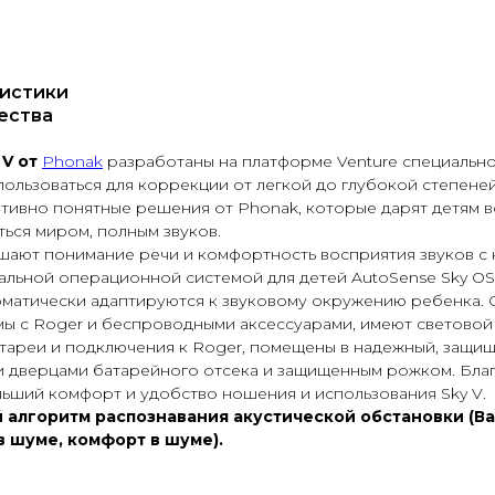
истики
ества
 V от
Phonak
разработаны на платформе Venture специально
пользоваться для коррекции от легкой до глубокой степеней
тивно понятные решения от Phonak, которые дарят детям 
ться миром, полным звуков.
чшают понимание речи и комфортность восприятия звуков с
альной операционной системой для детей AutoSense Sky OS
оматически адаптируются к звуковому окружению ребенка. 
мы с Roger и беспроводными аксессуарами, имеют световой
тареи и подключения к Roger, помещены в надежный, защищ
 дверцами батарейного отсека и защищенным рожком. Бла
ьший комфорт и удобство ношения и использования Sky V.
й алгоритм распознавания акустической обстановки (В
 в шуме, комфорт в шуме).