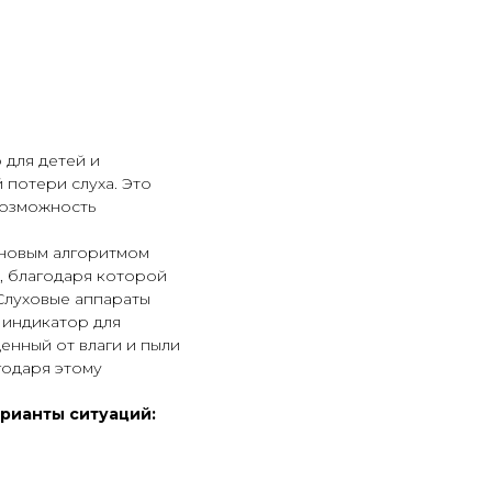
 для детей и
 потери слуха. Это
возможность
 новым алгоритмом
, благодаря которой
Слуховые аппараты
 индикатор для
енный от влаги и пыли
годаря этому
арианты ситуаций: