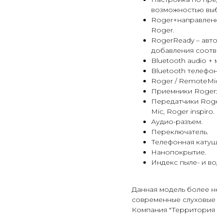
возможностью вы
Roger+направленн
Roger.
RogerReady – авт
добавления соотв
Bluetooth audio + 
Bluetooth телефон
Roger / RemoteMic
Приемники Roger: 
Передатчики Roger
Mic, Roger inspiro.
Аудио-разъем.
Переключатель.
Телефонная катуш
Нанопокрытие.
Индекс пыле- и в
Данная модель более н
современные слуховые 
Компания "Территория 