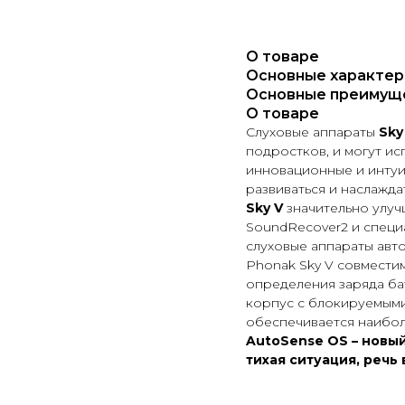
О товаре
Основные характер
Основные преимущ
О товаре
Слуховые аппараты
Sky
подростков, и могут ис
инновационные и интуи
развиваться и наслажда
Sky V
значительно улу
SoundRecover2 и специ
слуховые аппараты авт
Phonak Sky V совмести
определения заряда ба
корпус с блокируемыми
обеспечивается наибол
AutoSense OS – новы
тихая ситуация, речь