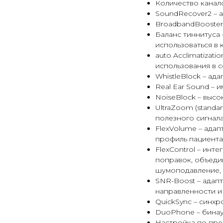
Количество каналов
SoundRecover2 – 
BroadbandBooster
Баланс тиннитуса
использоваться в
auto Acclimatizat
использования в 
WhistleBlock – ад
Real Ear Sound – 
NoiseBlock – вы
UltraZoom (standa
полезного сигнала
FlexVolume – ада
профиль пациента
FlexControl – инт
поправок, объеди
шумоподавление, 
SNR-Boost – адап
направленности и
QuickSync – синх
DuoPhone – бинау
Настройка по пре