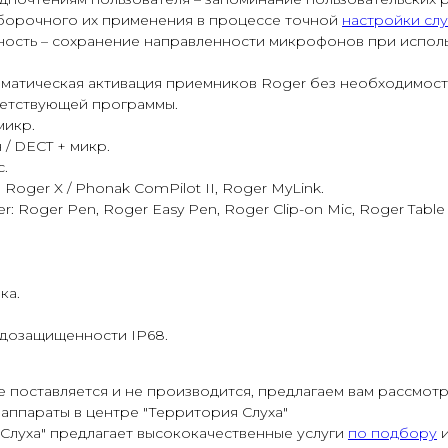
борочного их применения в процессе точной
настройки сл
ость – сохранение направленности микрофонов при испол
оматическая активация приемников Roger без необходимос
етствующей программы.
микр.
 / DECT + микр.
.
Roger X / Phonak ComPilot II, Roger MyLink.
: Roger Pen, Roger Easy Pen, Roger Clip-on Mic, Roger Table
ка.
одозащищенности IP68.
е поставляется и не производится, предлагаем вам рассмот
аппараты в центре "Территория Слуха"
Слуха" предлагает высококачественные услуги
по подбору