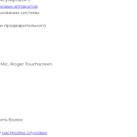
уховых аппаратов
.
ьзовании системы
ти предварительного
 Mic, Roger Touchscreen
реть более
и
настройке слуховых