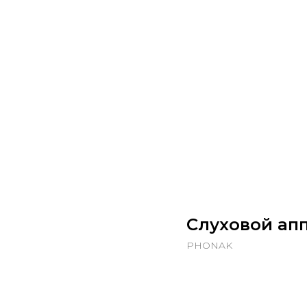
Слуховой апп
PHONAK
Купить