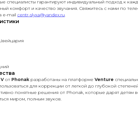
ые специалисты гарантируют индивидуальный подход к кажд
ный комфорт и качество звучания. Свяжитесь с нами по тел
а e-mail
centr-slyxa@yandex.ru
.
истики
 Швейцария
дний
ества
 V
от
Phonak
разработаны на платформе
Venture
специальн
пользоваться для коррекции от легкой до глубокой степеней
тивно понятные решения от Phonak, которые дарят детям 
ться миром, полным звуков.