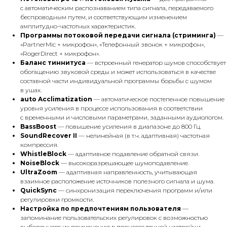
с автоматическим распознаванием типа сигнала, передаваемого
беспроводным путем, и соответствующим изменением
амплитудно-частотных характеристик.
Программы потоковой передачи сигнала (стриминга)
—
«PartnerMic + микрофон», «Телефонный звонок + микрофон»,
«RogerDirect + микрофон».
Баланс тиннитуса
— встроенный генератор шумов способствует
обогащению звуковой среды и может использоваться в качестве
составной части индивидуальной программы борьбы с шумом
в ушах.
auto Acclimatization
— автоматическое постепенное повышение
уровня усиления в процессе использования в соответствии
с временными и числовыми параметрами, заданными аудиологом.
BassBoost
— повышение усиления в диапазоне до 800 Гц.
SoundRecover II
— нелинейная (в т.ч. адаптивная) частотная
компрессия.
WhistleBlock
— адаптивное подавление обратной связи.
NoiseBlock
— высокоразрешающее шумоподавление.
UltraZoom
— адаптивная направленность, учитывающая
взаимное расположение источников полезного сигнала и шума.
QuickSync
— синхронизация переключения программ и/или
регулировки громкости.
Настройка по предпочтениям пользователя
—
запоминание пользовательских регулировок с возможностью
выборочного их применения в процессе точной настройки