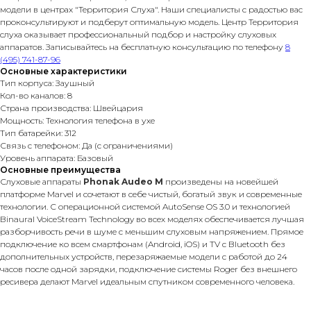
модели в центрах "Территория Слуха". Наши специалисты с радостью вас
проконсультируют и подберут оптимальную модель. Центр Территория
слуха оказывает профессиональный подбор и настройку слуховых
аппаратов. Записывайтесь на бесплатную консультацию по телефону
8
(495) 741-87-96
Основные характеристики
Тип корпуса: Заушный
Кол-во каналов: 8
Страна производства: Швейцария
Мощность: Технология телефона в ухе
Тип батарейки: 312
Связь с телефоном: Да (с ограничениями)
Уровень аппарата: Базовый
Основные преимущества
Слуховые аппараты
Phonak Audeo М
произведены на новейшей
платформе Marvel и сочетают в себе чистый, богатый звук и современные
технологии. С операционной системой AutoSense OS 3.0 и технологией
Binaural VoiceStream Technology во всех моделях обеспечивается лучшая
разборчивость речи в шуме с меньшим слуховым напряжением. Прямое
подключение ко всем смартфонам (Android, iOS) и TV с Bluetooth без
дополнительных устройств, перезаряжаемые модели с работой до 24
часов после одной зарядки, подключение системы Roger без внешнего
ресивера делают Marvel идеальным спутником современного человека.