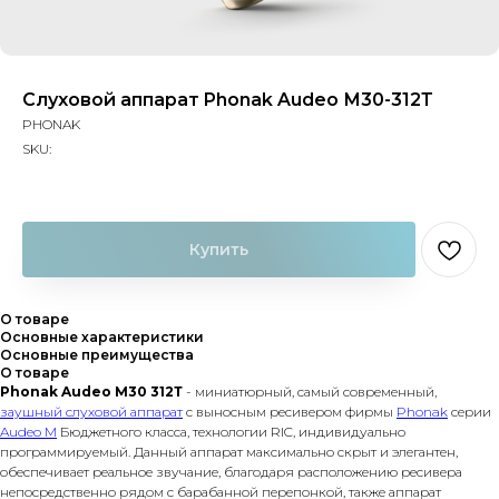
Слуховой аппарат Phonak Audeo М30-312Т
PHONAK
SKU:
Купить
О товаре
Основные характеристики
Основные преимущества
О товаре
Phonak Audeo M30 312Т
- миниатюрный, самый современный,
заушный слуховой аппарат
с выносным ресивером фирмы
Phonak
серии
Audeo M
Бюджетного класса, технологии RIC, индивидуально
программируемый. Данный аппарат максимально скрыт и элегантен,
обеспечивает реальное звучание, благодаря расположению ресивера
непосредственно рядом с барабанной перепонкой, также аппарат