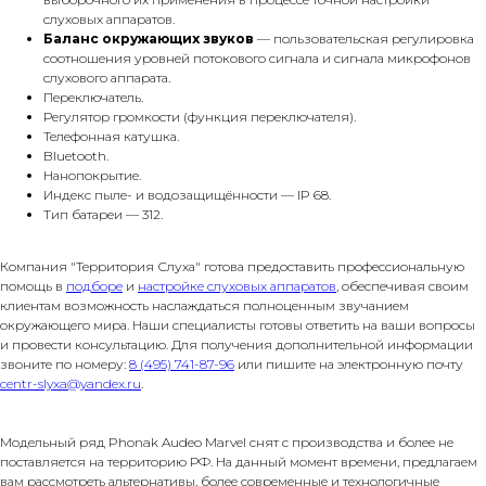
слуховых аппаратов.
Баланс окружающих звуков
— пользовательская регулировка
соотношения уровней потокового сигнала и сигнала микрофонов
слухового аппарата.
Переключатель.
Регулятор громкости (функция переключателя).
Телефонная катушка.
Bluetooth.
Нанопокрытие.
Индекс пыле- и водозащищённости — IP 68.
Тип батареи — 312.
Компания "Территория Слуха" готова предоставить профессиональную
помощь в
подборе
и
настройке слуховых аппаратов
, обеспечивая своим
клиентам возможность наслаждаться полноценным звучанием
окружающего мира. Наши специалисты готовы ответить на ваши вопросы
и провести консультацию. Для получения дополнительной информации
звоните по номеру:
8 (495) 741-87-96
или пишите на электронную почту
centr-slyxa@yandex.ru
.
Модельный ряд Phonak Audeo Marvel снят с производства и более не
поставляется на территорию РФ. На данный момент времени, предлагаем
вам рассмотреть альтернативы, более современные и технологичные