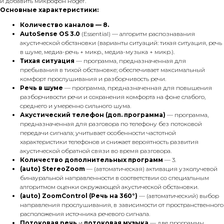
и добавить микрофон Roger.
Основные характеристики:
Количество каналов — 8.
AutoSense OS 3.0
(Essential) — алгоритм распознавания
акустической обстановки (варианты ситуаций: тихая ситуация, речь
в шуме, медиа-речь + микр., медиа-музыка + микр.).
Тихая ситуация
— программа, предназначенная для
пребывания в тихой обстановке; обеспечивает максимальный
комфорт прослушивания и разборчивость речи.
Речь в шуме
— программа, предназначенная для повышения
разборчивости речи и сохранения комфорта на фоне слабого,
среднего и умеренно сильного шума.
Акустический телефон
(доп. программа)
— программа,
предназначенная для разговора по телефону без потоковой
передачи сигнала; учитывает особенности частотной
характеристики телефонов и снижает вероятность развития
акустической обратной связи во время разговора.
Количество дополнительных программ
— 3.
(auto) StereoZoom
— (автоматическая) активация узколучевой
бинауральной направленности в соответствии со специальным
алгоритмом оценки окружающей акустической обстановки.
(auto) ZoomControl (Речь на 360°)
— (автоматический) выбор
направления прослушивания, в зависимости от пространственного
расположения источника речевого сигнала.
Потоковая речь
и
потоковая музыка
— две программы