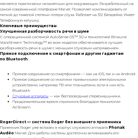
является практически незаметным для окружающих. Разработанный на
самой современной платформе Marvel. Позволяет компенсировать от
легкой до тяжелой степени потери слуха. Работает на 312 батарейке. Имеет
Телефонную катушку.
Ключевые преимущества:
Улучшенная разборчивость речи в шуме
С операционной системой AutoSense OS™ 3.0 и технологией Binaural
VoiceStream Technology™ во всех моделях обеспечивается лучшая
разборчивость речи в шуме с меньшим слуховым напряжением.
Прямое подключение к смартфонам и другим гаджетам
по Bluetooth
Прямое соединение со смартфонами — как на iOS, так и на Android .
Прямое соединение со многими привычными электронными
устройствами, например ТВ или планшетами, если в них есть
Bluetooth.
Слуховые аппараты
— как беспроводные стереонаушники.
Продолжительное время стриминга благодаря технологии
AirStream.
RogerDirect — система Roger без внешнего приемника
Приемник Roger уже встроен в корпус слухового аппарата
Phonak
Audéo
Marvel. Для работы системы достаточно активировать его