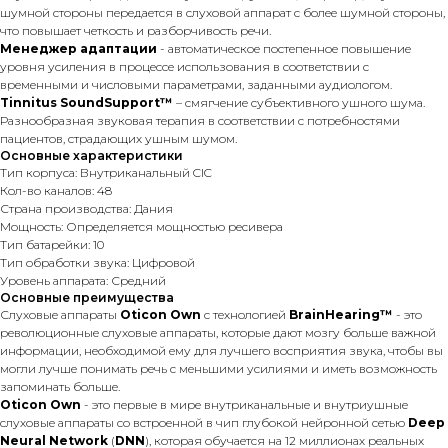
шумной стороны передается в слуховой аппарат с более шумной стороны,
что повышает четкость и разборчивость речи.
Менеджер адаптации
- автоматическое постепенное повышение
уровня усиления в процессе использования в соответствии с
временными и числовыми параметрами, заданными аудиологом.
Tinnitus SoundSupport™
– смягчение субъективного ушного шума.
Разнообразная звуковая терапия в соответствии с потребностями
пациентов, страдающих ушным шумом.
Основные характеристики
Тип корпуса: Внутриканальный CIC
Кол-во каналов: 48
Страна производства: Дания
Мощность: Определяется мощностью ресивера
Тип батарейки: 10
Тип обработки звука: Цифровой
Уровень аппарата: Средний
Основные преимущества
Слуховые аппараты
Oticon Own
с технологией
BrainHearing™
- это
революционные слуховые аппараты, которые дают мозгу больше важной
информации, необходимой ему для лучшего восприятия звука, чтобы вы
могли лучше понимать речь с меньшими усилиями и иметь возможность
запоминать больше.
Oticon Own
- это первые в мире внутриканальные и внутриушные
слуховые аппараты со встроенной в чип глубокой нейронной сетью
Deep
Neural Network
(
DNN
), которая обучается на 12 миллионах реальных