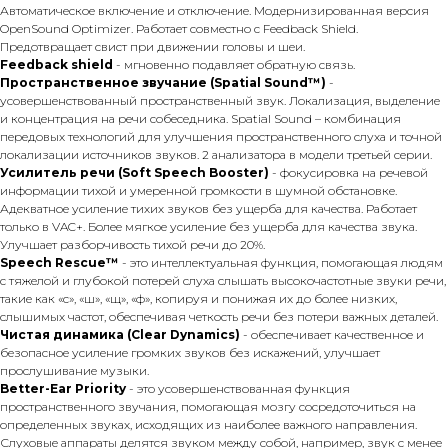
Автоматическое включение и отключение. Модернизированная версия
OpenSound Optimizer. Работает совместно с Feedback Shield.
Предотвращает свист при движении головы и шеи.
Feedback shield
- мгновенно подавляет обратную связь.
Пространственное звучание (Spatial Sound™)
-
усовершенствованный пространственный звук. Локализация, выделение
и концентрация на речи собеседника. Spatial Sound – комбинация
передовых технологий для улучшения пространственного слуха и точной
локализации источников звуков. 2 анализатора в модели третьей серии.
Усилитель речи (Soft Speech Booster)
- фокусировка на речевой
информации тихой и умеренной громкости в шумной обстановке.
Адекватное усиление тихих звуков без ущерба для качества. Работает
только в VAC+. Более мягкое усиление без ущерба для качества звука.
Улучшает разборчивость тихой речи до 20%.
Speech Rescue™
- это интеллектуальная функция, помогающая людям
с тяжелой и глубокой потерей слуха слышать высокочастотные звуки речи,
такие как «с», «ш», «щ», «ф», копируя и понижая их до более низких,
слышимых частот, обеспечивая четкость речи без потери важных деталей.
Чистая динамика (Clear Dynamics)
- обеспечивает качественное и
безопасное усиление громких звуков без искажений, улучшает
прослушивание музыки.
Better-Ear Priority
- это усовершенствованная функция
пространственного звучания, помогающая мозгу сосредоточиться на
определенных звуках, исходящих из наиболее важного направления.
Слуховые аппараты делятся звуком между собой, например, звук с менее