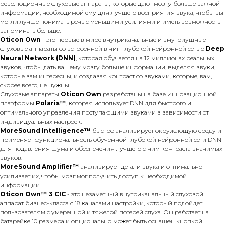
революционные слуховые аппараты, которые дают мозгу больше важной
информации, необходимой ему для лучшего восприятия звука, чтобы вы
могли лучше понимать речь с меньшими усилиями и иметь возможность
запоминать больше.
Oticon Own
- это первые в мире внутриканальные и внутриушные
слуховые аппараты со встроенной в чип глубокой нейронной сетью
Deep
Neural Network (DNN)
, которая обучается на 12 миллионах реальных
звуков, чтобы дать вашему мозгу больше информации, выделяя звуки,
которые вам интересны, и создавая контраст со звуками, которые, вам,
скорее всего, не нужны.
Слуховые аппараты
Oticon Own
разработаны на базе инновационной
платформы
Polaris™
, которая использует DNN для быстрого и
оптимального управления поступающими звуками в зависимости от
индивидуальных настроек.
MoreSound Intelligence™
быстро анализирует окружающую среду и
применяет функциональность обученной глубокой нейронной сети DNN
для подавления шума и обеспечения лучшего с ним контраста значимых
звуков.
MoreSound Amplifier™
анализирует детали звука и оптимально
усиливает их, чтобы мозг мог получить доступ к необходимой
информации.
Oticon Own™ 3 CIC
- это незаметный внутриканальный слуховой
аппарат бизнес-класса с 18 каналами настройки, который подойдет
пользователям с умеренной и тяжелой потерей слуха. Он работает на
батарейке 10 размера и опционально может быть оснащен кнопкой.