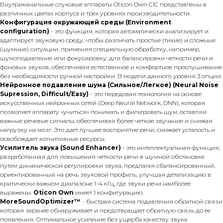
Внутриканальные слуховые аппараты Oticon Own CIC представлены в
различных цветах корпуса и трех уровнях производительности.
Конфигурация окружающей среды (Environment
configuration)
- это функция, которая автоматически анализирует и
адаптирует звуковую среду, чтобы различать простые (тихие) и сложные
(шумные) ситуации, применяя специальную обработку, например,
шумоподавление или фокусировку, для балансировки четкости речи и
фоновых звуков, обеспечивая естественное и комфортное прослушивание
без необходимости ручной настройки. В модели данного уровня 3 опции.
Нейронное подавление шума (Сильное/Легкое) (Neural Noise
Supression, Difficult/Easy)
- это передовая технология на основе
искусственных нейронных сетей (Deep Neural Network, DNN), которая
позволяет аппарату «учиться» понимать и фильтровать шум, оставляя
важные речевые сигналы, обеспечивая более четкое звучание и снижая
нагрузку на мозг. Это дает лучшее восприятие речи, снижает усталость и
освобождает когнитивные ресурсы.
Усилитель звука (Sound Enhancer)
- это интеллектуальная функция,
разработанная для повышения четкости речи в шумной обстановке
путем динамической регулировки звука, предлагая сбалансированный,
ориентированный на речь звуковой профиль, улучшая детализацию в
критически важном диапазоне 1-4 кГц, где звуки речи наиболее
выражены.
Oticon Own
имеет 1 конфигурацию.
MoreSoundOptimizer™
- быстрая система подавления обратной связи
которая заранее обнаруживает и предотвращает обратную связь до ее
появления. Оптимальное усиление без ущерба качеству звука.