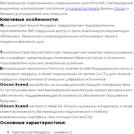
беспроводное подключение и предназначен для iPhone®. Светодиодный
индикатор контролирует состояние
слухового аппарата
фирмы
Oticon
и
батареи для родителей или опекунов.
Ключевые особенности:
Ф
ункция OpenSound Navigator предоставляет педиатрическим
пользователям 360-градусный доступ к речи, анализируя окружающую
обстановку, балансируя индивидуальными источниками звука и
подавляя фоновый шум.
Т
ехнология OpenSound Optimizer повышает как качество прослушивания,
так и комфорт, предотвращая появление обратной связи и позволяя
пользователям получать заявленное усиление.
Б
еспроводная технология TwinLink сочетает в себе бинауральную связь и
потоковую передачу, а также подключение на частоте 2,4 ГГц для прямой
передачи стереосигнала от внешних цифровых источников.
Oticon Xceed
разработан на инновационной мощной платформе Velox
S с использованием программируемой архитектуры микропрограммного
обеспечения, поддерживающей возможность обновления прошивки в
будущем.
Oticon Xceed
являются Made for iPhone слуховыми аппаратами, а также
имеют возможность беспроводного подключения к любому
современному смартфону при помощи ConnectClip.
Основные характеристики:
OpenSound Navigator – уровень 2.