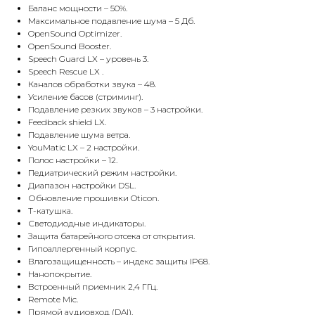
Баланс мощности – 50%.
Максимальное подавление шума – 5 Дб.
OpenSound Optimizer.
OpenSound Booster.
Speech Guard LX – уровень 3.
Speech Rescue LX .
Каналов обработки звука – 48.
Усиление басов (стриминг).
Подавление резких звуков – 3 настройки.
Feedback shield LX.
Подавление шума ветра.
YouMatic LX – 2 настройки.
Полос настройки – 12.
Педиатрический режим настройки.
Диапазон настройки DSL.
Обновление прошивки Oticon.
Т-катушка.
Светодиодные индикаторы.
Защита батарейного отсека от открытия.
Гипоаллергенный корпус.
Влагозащищенность – индекс защиты IP68.
Нанопокрытие.
Встроенный приемник 2,4 ГГц.
Remote Mic.
Прямой аудиовход (DAI).