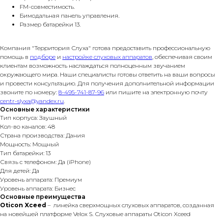
FM-совместимость.
Бимодальная панель управления.
Размер батарейки 13.
Компания "Территория Слуха" готова предоставить профессиональную
помощь в
подборе
и
настройке слуховых аппаратов
, обеспечивая своим
клиентам возможность наслаждаться полноценным звучанием
окружающего мира. Наши специалисты готовы ответить на ваши вопросы
и провести консультацию. Для получения дополнительной информации
звоните по номеру:
8-495-741-87-96
или пишите на электронную почту
centr-slyxa@yandex.ru
.
Основные характеристики
Тип корпуса: Заушный
Кол-во каналов: 48
Страна производства: Дания
Мощность: Мощный
Тип батарейки: 13
Связь с телефоном: Да (iPhone)
Для детей: Да
Уровень аппарата: Премиум
Уровень аппарата: Бизнес
Основные преимущества
Oticon Xceed
– линейка сверхмощных слуховых аппаратов, созданная
на новейшей платформе Velox S. Слуховые аппараты Oticon Xceed