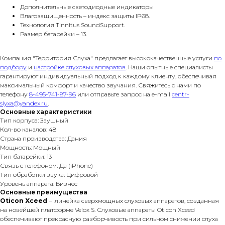
Дополнительные светодиодные индикаторы
Влагозащищенность – индекс защиты IP68.
Технология Tinnitus SoundSupport.
Размер батарейки – 13.
Компания "Территория Слуха" предлагает высококачественные услуги
по
подбору
и
настройке слуховых аппаратов
. Наши опытные специалисты
гарантируют индивидуальный подход к каждому клиенту, обеспечивая
максимальный комфорт и качество звучания. Свяжитесь с нами по
телефону
8-495-741-87-96
или отправьте запрос на e-mail
centr-
slyxa@yandex.ru
.
Основные характеристики
Тип корпуса: Заушный
Кол-во каналов: 48
Страна производства: Дания
Мощность: Мощный
Тип батарейки: 13
Связь с телефоном: Да (iPhone)
Тип обработки звука: Цифровой
Уровень аппарата: Бизнес
Основные преимущества
Oticon Xceed
– линейка сверхмощных слуховых аппаратов, созданная
на новейшей платформе Velox S. Слуховые аппараты Oticon Xceed
обеспечивают прекрасную разборчивость при сильном снижении слуха