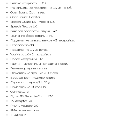
Баланс мощности – 50%
Максимальное подавление шума – 5 Дб.
OpenSound Optimizer.
OpenSound Booster.
Speech Guard LX – уровень 3.
Speech Rescue LX .
Каналов обработки звука – 48.
Усиление басов (стриминг).
Подавление резких звуков – 3 настройки.
Feedback shield LX.
Подавление шума ветра.
YouMatic LX – 2 настройки.
Полос настройки – 12.
Различные режимы направленности.
Регулятор привыкания.
Обновление прошивки Oticon.
Возможности подключения:
Стриминг стерео (2.4 ГГц).
Приложение Oticon ON.
ConnectClip.
Пульт ДУ Remote Control 3.0.
TV Adapter 3.0.
Phone Adapter 2.0
FM-совместимость.
Т-катушка.