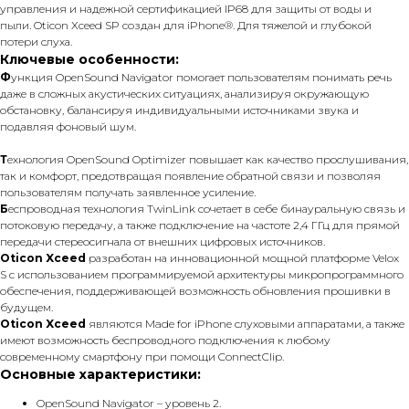
управления и надежной сертификацией IP68 для защиты от воды и
пыли. Oticon Xceed SP создан для iPhone®. Для тяжелой и глубокой
потери слуха.
Ключевые особенности:
Ф
ункция OpenSound Navigator помогает пользователям понимать речь
даже в сложных акустических ситуациях, анализируя окружающую
обстановку, балансируя индивидуальными источниками звука и
подавляя фоновый шум.
Т
ехнология OpenSound Optimizer повышает как качество прослушивания,
так и комфорт, предотвращая появление обратной связи и позволяя
пользователям получать заявленное усиление.
Б
еспроводная технология TwinLink сочетает в себе бинауральную связь и
потоковую передачу, а также подключение на частоте 2,4 ГГц для прямой
передачи стереосигнала от внешних цифровых источников.
Oticon Xceed
разработан на инновационной мощной платформе Velox
S с использованием программируемой архитектуры микропрограммного
обеспечения, поддерживающей возможность обновления прошивки в
будущем.
Oticon Xceed
являются Made for iPhone слуховыми аппаратами, а также
имеют возможность беспроводного подключения к любому
современному смартфону при помощи ConnectClip.
Основные характеристики:
OpenSound Navigator – уровень 2.