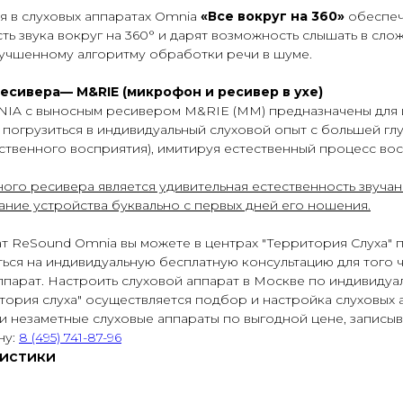
 в слуховых аппаратах Omnia
«Все вокруг на 360»
обеспеч
ть звука вокруг на 360° и дарят возможность слышать в сло
лучшенному алгоритму обработки речи в шуме.
есивера— M&RIE (микрофон и ресивер в ухе)
IA с выносным ресивером M&RIE (ММ) предназначены для 
 погрузиться в индивидуальный слуховой опыт с большей гл
ственного восприятия), имитируя естественный процесс вос
го ресивера является удивительная естественность звуча
ние устройства буквально с первых дней его ношения.
ат ReSound Omnia вы можете в центрах "Территория Слуха" 
ться на индивидуальную бесплатную консультацию для того
ппарат. Настроить слуховой аппарат в Москве по индивиду
итория слуха" осуществляется подбор и настройка слуховых
 и незаметные слуховые аппараты по выгодной цене, записыв
ну:
8 (495) 741-87-96
истики