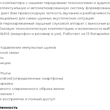
 и компьютера с нашими передовыми технологиями и аудиол
еллектуальную и автоматизированную систему формировани
то дает Вам превосходную четкость звучания и разборчивост
пециально для самых шумных акустических ситуаций.
 перезаряжаемый заушный слуховой аппарат с выносным р
 базовую технологическую комплектацию и возможность вы
RIE (микрофон и ресивер в ухе). Работает на 13 батарейке
подавление импульсных шумов
ной связи
ть
нкции
iPhone
Android (определенные смартфоны)
тарейке
ивного современного образа жизни
жения I
 восприятие и полный доступ
ленность