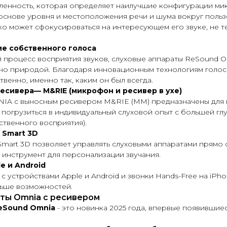
ленность, которая определяет наилучшие конфигурации ми
 основе уровня и местоположения речи и шума вокруг польз
ко может сфокусироваться на интересующем его звуке, не т
ие собственного голоса
 процесс восприятия звуков, слуховые аппараты ReSound 
ано природой. Благодаря инновационным технологиям голос 
венно, именно так, каким он был всегда.
есивера— M&RIE (микрофон и ресивер в ухе)
IA с выносным ресивером M&RIE (ММ) предназначены для 
 погрузиться в индивидуальный слуховой опыт с большей гл
ственного восприятия).
 Smart 3D
art 3D позволяет управлять слуховыми аппаратами прямо 
 инструмент для персонализации звучания.
e и Android
 устройствами Apple и Android и звонки Hands-Free на iPhon
льше возможностей.
ты Omnia с ресивером
ReSound Omnia
- это новинка 2025 года, впервые появившие