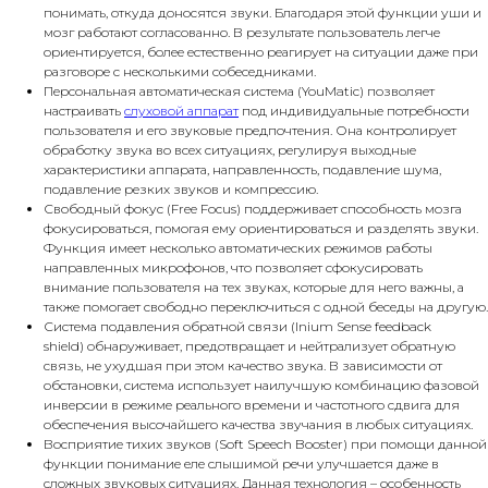
понимать, откуда доносятся звуки. Благодаря этой функции уши и
мозг работают согласованно. В результате пользователь легче
ориентируется, более естественно реагирует на ситуации даже при
разговоре с несколькими собеседниками.
Персональная автоматическая система (YouMatic) позволяет
настраивать
слуховой аппарат
под индивидуальные потребности
пользователя и его звуковые предпочтения. Она контролирует
обработку звука во всех ситуациях, регулируя выходные
характеристики аппарата, направленность, подавление шума,
подавление резких звуков и компрессию.
Свободный фокус (Free Focus) поддерживает способность мозга
фокусироваться, помогая ему ориентироваться и разделять звуки.
Функция имеет несколько автоматических режимов работы
направленных микрофонов, что позволяет сфокусировать
внимание пользователя на тех звуках, которые для него важны, а
также помогает свободно переключиться с одной беседы на другую.
Система подавления обратной связи (Inium Sense feedback
shield) обнаруживает, предотвращает и нейтрализует обратную
связь, не ухудшая при этом качество звука. В зависимости от
обстановки, система использует наилучшую комбинацию фазовой
инверсии в режиме реального времени и частотного сдвига для
обеспечения высочайшего качества звучания в любых ситуациях.
Восприятие тихих звуков (Soft Speech Booster) при помощи данной
функции понимание еле слышимой речи улучшается даже в
сложных звуковых ситуациях. Данная технология – особенность