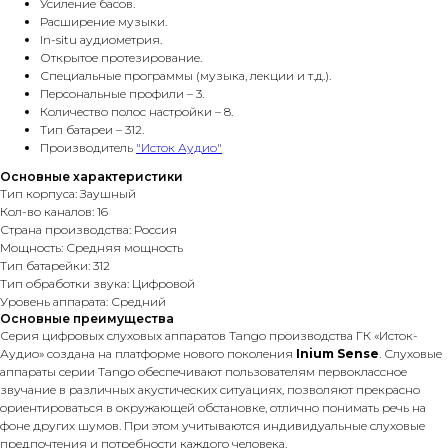
Усиление басов.
Расширение музыки.
In-situ аудиометрия.
Открытое протезирование.
Специальные программы (музыка, лекции и т.д.).
Персональные профили – 3.
Количество полос настройки – 8.
Тип батареи – 312.
Производитель
"Исток Аудио"
Основные характеристики
Тип корпуса: Заушный
Кол-во каналов: 16
Страна производства: Россия
Мощность: Средняя мощность
Тип батарейки: 312
Тип обработки звука: Цифровой
Уровень аппарата: Средний
Основные преимущества
Серия цифровых слуховых аппаратов Tango производства ГК «Исток-
Аудио» создана на платформе нового поколения
Inium Sense
. Слуховые
аппараты серии Tango обеспечивают пользователям первоклассное
звучание в различных акустических ситуациях, позволяют прекрасно
ориентироваться в окружающей обстановке, отлично понимать речь на
фоне других шумов. При этом учитываются индивидуальные слуховые
предпочтения и потребности каждого человека.